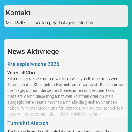
Kontakt
Michi Seitz
aktivriege(ätt)stvgebenstorf.ch
News Aktivriege
Kreisspielwoche 2026
Volleyball Mixed
Erfreulicherweise konnten wir beim Volleyballturnier mit zwei
Teams an den Start gehen.Bei mehreren Teams stellt sich immer
die Frage, ob man die besten Spieler:innen im gleichen Team
platziert, damit diese möglichst weit kommen oder ob man
ausgeglichene Teams macht damit alle die gleichen Chancen
haben. Wir entschieden uns für letzteres. Wir stellten schnell fest,
dass wir mühe damit haben, die Anspiele der Gegner
anzunehmen und auch die grossen Spieler am Netz fehlten uns,
Turnfahrt Aletsch
daher waren wir meistens Chancenlos, was in den Rängen 11
und 12 von 13 gestarteten Mannschaften resultierte.
Fast einen Monat später als letztes Jahr gingen wir auf die